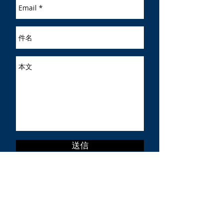
送信
アクセス
〒107-0062
東京都港区南青山2-2-8 DFビル 5F