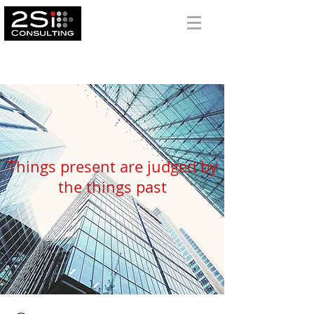
トゥーエスアイ
２
SIコンサルティング株式会社
Things present are judged
by
the things past
アクセス